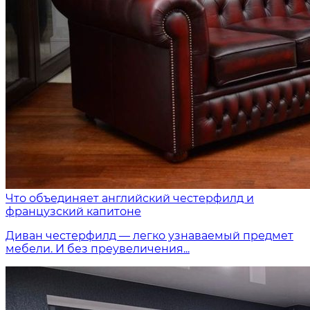
Что объединяет английский честерфилд и
французский капитоне
Диван честерфилд — легко узнаваемый предмет
мебели. И без преувеличения...