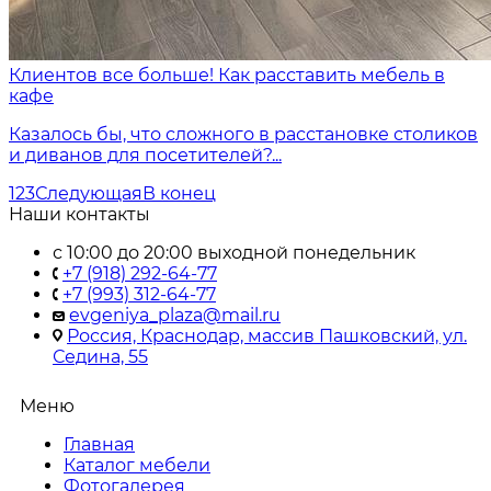
Клиентов все больше! Как расставить мебель в
кафе
Казалось бы, что сложного в расстановке столиков
и диванов для посетителей?...
1
2
3
Следующая
В конец
Наши контакты
с 10:00 до 20:00 выходной понедельник
+7 (918) 292-64-77
+7 (993) 312-64-77
evgeniya_plaza@mail.ru
Россия, Краснодар, массив Пашковский, ул.
Седина, 55
Меню
Главная
Каталог мебели
Фотогалерея