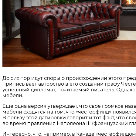
До сих пор идут споры о происхождении этого пре
приписывает авторство в его создании графу Честер
успешный дипломат, почитаемый писатель. Однако, 
мебели.
Еще одна версия утверждает, что свое громкое наз
мебели сходятся на том, что «честерфилд» появился 
В пользу этой датировки говорит и тот факт, что 
во время правления Наполеона III (французский гла
Интересно, что, например, в Канаде «честерфилдом»