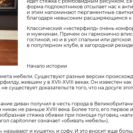
идет стяжка с ромбовидным рисунком. Ее 
форма подлокотников отсылает нас к ант
и этим напоминают пергаментные свитки.
благодаря невысоким расширяющимся к 
Классический «честерфилд» очень комфор
и мужчинам. Причем он гармонично впис
гостиной, но и в уют спальни или детской
в популярном клубе, в загородной резиде
Начало истории
дмета мебели. Существуют разные версии происхожде
филду, жившем у в XVII-XVIII веках. Он известен ка
не существует доказательств того, что на досуге эт
вание диван получил в честь города в Великобритани
никак не раньше XVIII века. Более того, его первое
своеобразная стяжка обивки при помощи пуговиц «кап
гол capitonner означает «обивать мебель»).
 называют и кушетку, и софу. И это вносит еще бол