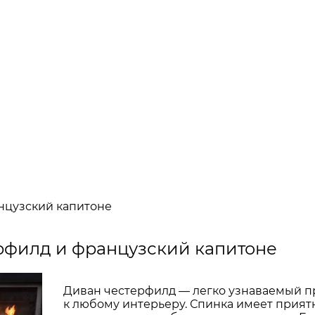
нцузский капитоне
рфилд и французский капитоне
Диван честерфилд — легко узнаваемый п
к любому интерьеру. Спинка имеет приятн