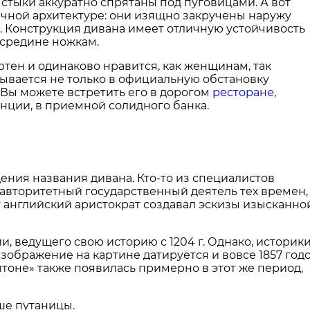
стыки аккуратно спрятаны под пуговицами. А вот
ичной архитектуре: они изящно закручены наружу
 Конструкция дивана имеет отличную устойчивость
средине ножкам.
тен и одинаково нравится, как женщинам, так
ывается не только в официальную обстановку
. Вы можете встретить его в дорогом
ресторане
,
нции, в приемной солидного банка.
ния названия дивана. Кто-то из специалистов
к авторитетный государственный деятель тех времен,
от английский аристократ создавал эскизы изысканно
и, ведущего свою историю с 1204 г. Однако, историк
 изображение на картине датируется и вовсе 1857 год
итоне» также появилась примерно в этот же период,
ьше путаницы.