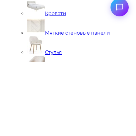
Кровати
Мягкие стеновые панели
Стулья
Кресла
Банкетки, кушетки, пуфы
Подстолья металлические
Чугунные
Нержавейка
Диваны
Кровати