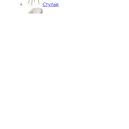
Стулья
Кресла
Банкетки, кушетки, пуфы
Подстолья металлические
Чугунные
Нержавейка
Диваны
Кровати
Стулья
Мягкие стеновые панели
Кресла
Подстолья
Фотогалерея
Отзывы
Яндекс
2ГИС