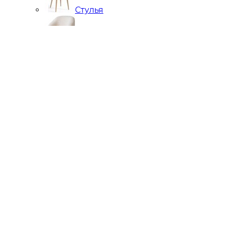
Стулья
Кресла
Банкетки, кушетки, пуфы
Подстолья металлические
Чугунные
Нержавейка
Диваны
Кровати
Стулья
Мягкие стеновые панели
Кресла
Подстолья
Фотогалерея
Отзывы
Яндекс
2ГИС